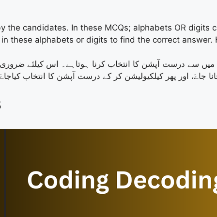
 the candidates. In these MCQs; alphabets OR digits ca
in these alphabets or digits to find the correct answer
ز، میں سے درست آپشن کا انتخاب کرنا ہوتاہے۔ اس کیلئے ضرور
انا جاےَ، اور پھر کیلکیولیشن کر کے درست آپشن کا انتخاب کیاج
s