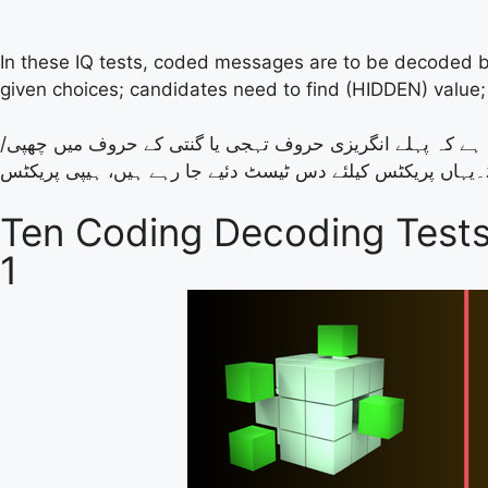
In these IQ tests, coded messages are to be decoded by
given choices; candidates need to find (HIDDEN) value; 
ی ہے کہ پہلے انگریزی حروف تہجی یا گنتی کے حروف میں چھپی
اےَ۔یہاں پریکٹس کیلئے دس ٹیسٹ دئیے جا رہے ہیں، ہیپی پریکٹس
Ten Coding Decoding Test
1