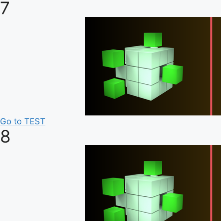
7
Go to TEST
8