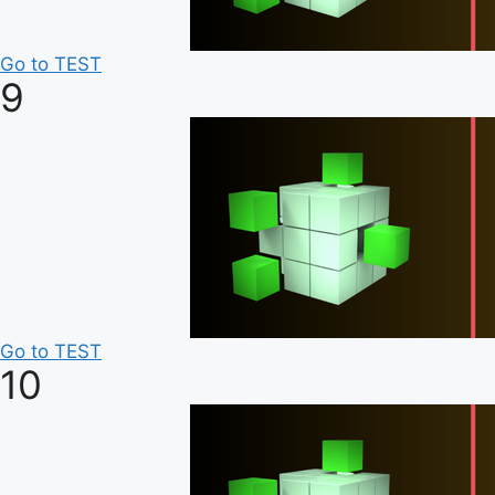
Go to TEST
9
Go to TEST
10