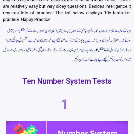
are relatively easy but very dicey questions. Besides intelligence it
requires lots of practice. The list below displays 10x tests for
practice. Happy Practice
جیسا کے نام سے ظاہر ہوتا ہے، یہ نمبرز ، یعنی ریاضی کے سوال ہیں۔ اس میں آسان ترین سوالوں سے لے کر مشکل سوال شامل
ہوتے ہیں۔ مثلا ایک نمبرز کی سیریز میں سے یہ پوچھنا کے اس لسٹ میں کتنے ایسے نمبرز ہیں جو کی تین سے تقسیم کیے جاسکتے ہیں؟
اور پھر سوالوں کا لیول خاصا مشکل تک جاتا ہے۔ ان سوالوں میں ذہانت کے ساتھ ساتھ، دماغ کی حاضر دماغی بہت ضروری ہے۔ ذیل
میں دس ٹیسٹ پریکٹس کیلئے دئیے جا رہے ہیں۔ ہیپی پریکٹس
Ten Number System Tests
1