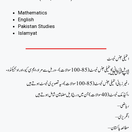
Mathematics
English
Pakistan Studies
Islamyat
انٹیلی جنس ٹیسٹ
وربل (زبانی) انٹیلی جنس ٹیسٹ (85-100 سوالات) – وربل سے مراد ، ایم سی کیو، اور اوبجیکٹوو-
ٹائپ سوال ہیں۔
غیر زبانی انٹیلی جنس ٹیسٹ (85-100 سوالات) -یہ تصویری ٹیسٹ ہوتے ہیں،
اکیڈمک ٹیسٹ (40 سوالات) جن میں درج ذیل مضامین شامل ہوتے ہیں،