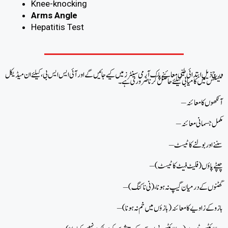
Knee-knocking
Arms Angle
Hepatitis Test
درج ذیل ابتدائی طبی معائنے پاک آرمی سینٹرز میں کیے جائیں گے اور آئی ایس ایس بی،کیلئے ان میڈیکل
ٹیسٹس میں کامیابی کیلئے حاصل کرنا ضروری ہے۔
– چپٹے پاؤں (فلیٹ فیٹ کا ٹیسٹ)
– بازو کے زاویے کا معائنہ (بازؤں میں خم نہ ہونا)