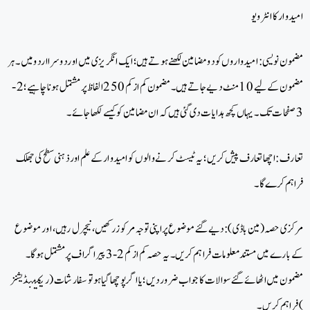
امیدوار کا انٹرویو
مضمون نویسی: امیدواروں کو دو مضامین لکھنے ہوتے ہیں؛ ایک انگریزی میں اور دوسرا اردو میں۔ ہر
مضمون کے لیے 10 منٹ دیے جاتے ہیں۔ مضمون کم از کم 250 الفاظ پر مشتمل ہونا چاہیے؛ 2-
3 صفحات تک۔ یہاں کچھ ہدایات دی گئی ہیں کہ ان مضامین کو کیسے لکھا جائے۔
تعارف: اچھا تعارف پیش کریں؛ یہ ٹیسٹ کرنے والوں کو امیدوار کے علم اور ذہنی سطح کی جھلک
فراہم کرے گا۔
مرکزی حصہ(مین باڈی): دیے گئے موضوع پر اپنی توجہ مرکوز رکھیں، نیچرل رہیں، اور موضوع
کے بارے میں مستند معلومات فراہم کریں۔ یہ حصہ کم از کم 2-3 پیراگراف پر مشتمل ہوگا۔
مضمون میں اٹھائے گئے سوالات کا جواب ضرور دیں؛ یا اگر پوچھا گیا ہو تو سفارشات (ریکیمنڈیشنز
) فراہم کریں۔