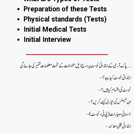
Preparation of these Tests
Physical standards (Tests)
Initial Medical Tests
Initial Interview
پاک آرمی کے ابتدائی ٹیسٹ پر درج ذیل عنوانات کے تحت معلومات شئیر کی جائے گی….
– ابتدائی ٹیسٹ کیا ہے ؟
– ٹیسٹ کی اقسام کیا ہیں ؟
– ان ٹیسٹس کی تیاری کیسے کریں؟