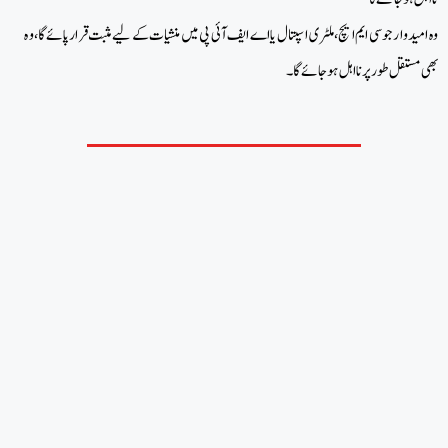
وہ امیدوار جو سی ایم ایچ، ملٹری اسپتال یا اے ایف آئی پی میں منشیات کے لیے مثبت قرار پائے گا، وہ
بھی مستقل طور پر نااہل ہو جائے گا۔