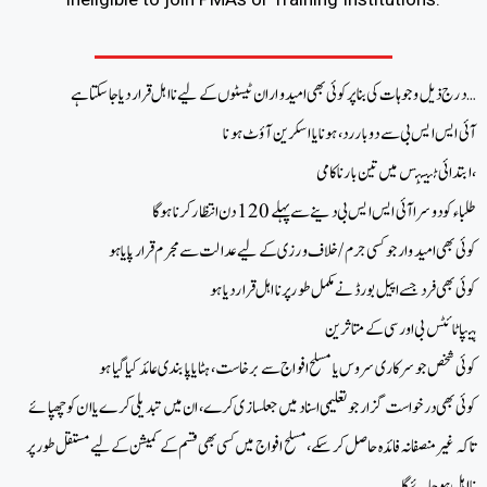
درج ذیل وجوہات کی بنا پر کوئی بھی امیدوار ان ٹیسٹوں کے لیے نااہل قرار دیا جا سکتا ہے…
آئی ایس ایس بی سے دو بار رد، ہونا یا اسکرین آؤٹ ہونا
ابتدائی ٹیسٹس میں تین بار ناکامی،
طلباء کو دوسرا آئی ایس ایس بی دینے سے پہلے 120 دن انتظار کرنا ہوگا
کوئی بھی امیدوار جو کسی جرم/خلاف ورزی کے لیے عدالت سے مجرم قرار پایا ہو
کوئی بھی فرد جسے اپیل بورڈ نے مکمل طور پر نااہل قرار دیا ہو
ہیپاٹائٹس بی اور سی کے متاثرین
کوئی شخص جو سرکاری سروس یا مسلح افواج سے برخاست، ہٹا یا پابندی عائد کیا گیا ہو
کوئی بھی درخواست گزار جو تعلیمی اسناد میں جعلسازی کرے، ان میں تبدیلی کرے یا ان کو چھپائے
تاکہ غیر منصفانہ فائدہ حاصل کر سکے، مسلح افواج میں کسی بھی قسم کے کمیشن کے لیے مستقل طور پر
نااہل ہو جائے گا