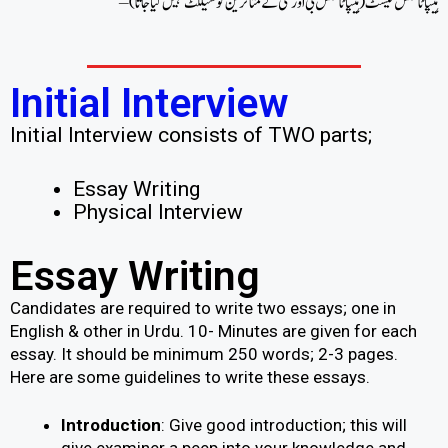
– ہیپاٹائٹس ٹیسٹ (ہیپاٹائٹس بی اور سی کے متاثرین کو سیلکٹ نہیں کیا جاتا)
Initial Interview
Initial Interview consists of TWO parts;
Essay Writing
Physical Interview
Essay Writing
Candidates are required to write two essays; one in
English & other in Urdu. 10- Minutes are given for each
essay.
It should be minimum 250 words; 2-3 pages.
Here
are some guidelines to write these essays.
Introduction
: Give good introduction; this will