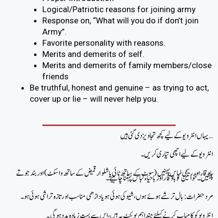
Logical/Patriotic reasons for joining army
Response on, “What will you do if don’t join
Army”.
Favorite personality with reasons.
Merits and demerits of self.
Merits and demerits of family members/close
friends
Be truthful, honest and genuine – as trying to act,
cover up or lie – will never help you.
یہاں انٹرویو کے لیے کچھ تجاویز دی گئی ہیں…
انٹرویو کے لیے اچھی تیاری کریں۔
باوقار اور رسمی لباس پہنیں (سوٹ کے ساتھ ٹائی یا شلوار قمیض کے ساتھ واسکٹ) اور بند جوتے
پہنیں۔ خواتین کو باوقار اور باحیاء لباس پہننا چاہیے۔
مرد حضرات: بال ترشے ہوئے ہوں، شیو کی ہوئی ہو یا داڑھی مناسب اور تازہ تراشی ہوئی ہو۔
انٹرویو کو کامیاب کرنے کیلئے چند اہم پوئنٹ یہ ہیں، اس سے بہت زیادہ مدد ہوگی۔