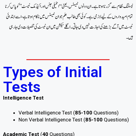
ٹیسٹنگ نظام سے گزرنا ہوتا ہے۔ ان دونوں ٹیسٹس، یعنی “انٹیلی جنس اور اکیڈمک ٹیسٹ” کو پاس کرنا
تمام امیدواروں کے لیے لازمی ہے۔ کوئی بھی طالب علم جو ان ٹیسٹس میں ناکام ہوتا ہے، اسے ابتدائی
ٹیسٹ میں آگے بڑھنے کی اجازت نہیں دی جاتی۔اگلے سیکشن میں ان ٹیسٹ کی تفصیلات دی جارہی
ہیں۔
Types of Initial
Tests
Intelligence Test
Verbal Intelligence Test (
85-100
Questions)
Non Verbal Intelligence Test (
85-100
Questions)
Academic Test
(
40
Questions)