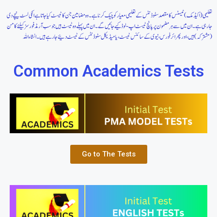
تعلیمی (اکیڈمک) ٹیسٹس کا مقصد سٹوڈنٹس کے تعلیمی معیار کو چیک کرنا ہے۔وہ مضامین جن کا ٹیسٹ کیاجاتا ہے انکی لسٹ نیچے دی
جارہی ہے۔ ان میں سے ہر مضمون پر پانچ ٹیسٹ اپ-لوڈ کیے جائیں گے۔ ان میں پہلے وہ ٹیسٹ ہیں جو سب آرمڈ فورسز کیلئے کامن
(مشترکہ) ہیں، اور پھر ائر فورس، نیوی کے سائنس ٹیسٹ، یا میڈیکل سٹوڈنٹس کے ٹیسٹ دئیے جا رہے ہیں۔ انشا ءاللہ
Common Academics Tests
Go to The Tests