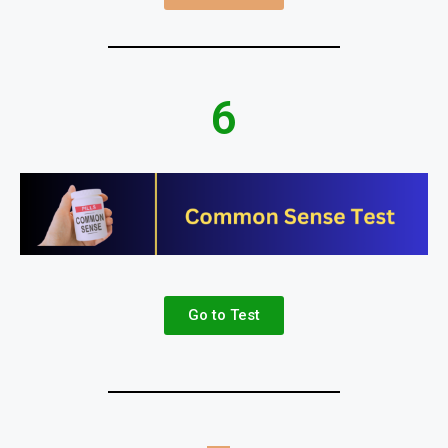
6
Go to Test