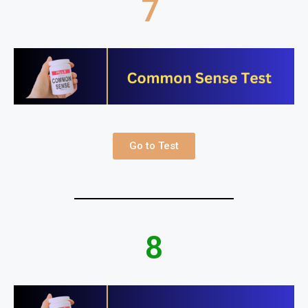
7
Go to Test
8