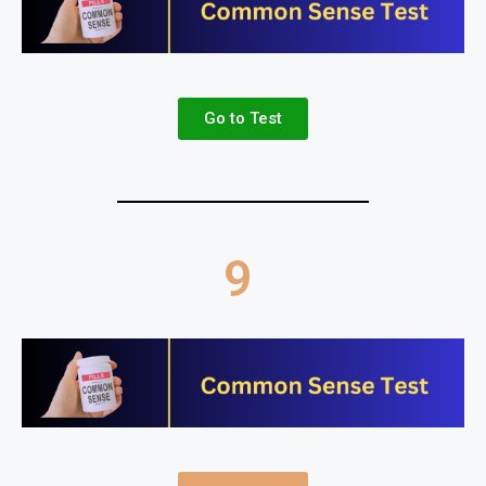
Go to Test
9