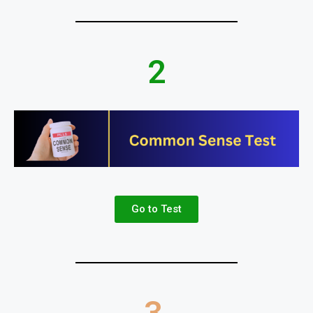
2
Go to Test
3