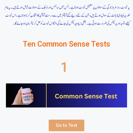
یہ ٹیسٹ روزمرہ زندگی کے سوالوں پر مشتمل ٹیسٹ ہوتا ہے۔ جس مِیں سائنس اور لاجک کے سوالات شامل ہوتے ہیں۔ یہ عام
طور پر بنیادی ذہانت کے سوال ہوتے ہِیں ، جن کے لئے دئیے گئے آپشنز میں سے درست آپشن کا انتخاب کرنا ہوتا ہے۔ اس ٹیسٹ
کیلئے، توجہ اور پریکٹس کی ضرورت ہوتی ہے۔ جتنی زیادہ پریکٹس کی جاےَ گی، اتنا اس ٹیسٹ کو حل کرنا آسان ہو جاےَ گا۔
Ten Common Sense Tests
1
Go to Test