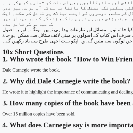
ئنس اور سائیکالوجی بھی اس بات کو تسلیم کر چکی ہے۔
ئی ہےکیونکہ مصنف کا ماننا یہ ہے کہ آپ بزنس میں بھی
ل کر سکے، دوسروں کو اپنے خیالات پر قائل کر سکے، ایک
ر صرف بزنس میں ہی نہیں بلکہ، زندگی کے ہر میدان میں
کامیابی کی ضامن ہے۔
جاےَ، تو یہ مسائل اور تنازعات پیدا ہی نہیں ہونگے۔ اور یہ اصول
ھ صرف اس کتاب کے اصولوں پر مبنی لائف سٹائل سے ممکن ہو جاےَ
 جن لوگوں سے ملیں گے، وہ آپکو بہت اچھی طرح سے یاد رکھیں گے۔
10x Short Questions
1. Who wrote the book "How to Win Frien
Dale Carnegie wrote the book.
2. Why did Dale Carnegie write the book?
He wrote it to highlight the importance of communicating and dealing
3. How many copies of the book have been
Over 15 million copies have been sold.
4. What does Carnegie say is more importa