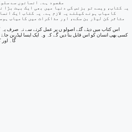
مقصود ہے۔ انسانوں سے سلوک
یہ کتاب، ویسے تو بزنس کی دنیا میں بھی ایک بہت بڑا ن
کامیاب ہونے کیلئے یہ لازم ہے۔ یہ کتاب ایک انسان
متاثر کن لیڈر بن سکے، اور مذاکرات میں کامیاب ہوسک
اس کتاب میں دیئے گئے اصولو ں پر عمل کرنے سے نہ صرف یہ کہ ا
کسی بھی انسان کو اس قابل بنا دیں گے کہ وہ ایک ایسا لیڈربن ج
گا۔ اور 