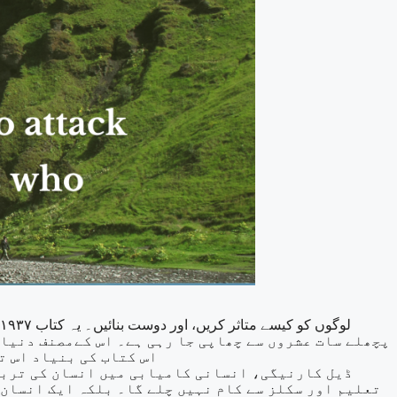
پچھلے سات عشروں سے چھاپی جا رہی ہے۔ اس کےمصنف دنیا 
اس کتاب کی بنیاد اس ت
ڈیل کارنیگی، انسانی کامیابی میں انسان کی تربیت
تعلیم اور سکلز سے کام نہیں چلے گا۔ بلکہ ایک انسان 