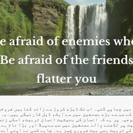
لوگوں کو کیسے متاثر کریں، اور دوست بنائیں۔ یہ کتاب ۱۹۳۷ میں چھاپی گئی۔ اب تک ڈیڑ
کے سب سے بڑے مصنفین میں سے ایک، ڈیل کارنیگی ہیں۔یہ 
وجیہ پر ہے کہ انسان کی بحیثیت انسان تربیت، اسکی زند
 پر لکھنے والے مصنفین میں سب سےپہلا اور بڑا نام ہے۔
کی تربیت بھی بہت ضروری چیز ہے۔ چاہے کسی نے اپنی آمد