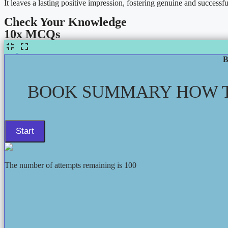
It leaves a lasting positive impression, fostering genuine and successfu
Check Your Knowledge
10x MCQs
B
BOOK SUMMARY HOW TO
The number of attempts remaining is 100