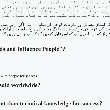
 اور ہینڈلنگ سیکھنا ناگزیرہے۔ اور آج جدید دور کی سا
ام ہے۔ لیکن یہ کتاب انسانی رویوں اور تربیت پر لکھی گ
 کو اس قابل بنا دے گی کہ وہ جھگڑے اور تنازعات کو ہنڈ
ے۔ اس طرح سے ہم کہہ سکتے ہیں کہ یہ کتاب بنیادی طور پ
نسان مسائل اور تنازعات کو حل کر سکتا ہے بلکہ اگر ان پر عمل کیا 
اےَ جسکی عزت کی جاےَ، جس سے لوگ محبت کریں گے، اور یہ سارا کچ
کم از کم ، یہ اصول آپ کو اس قابل کردیں گے کہ آپ جہاں رہیں گے،
ds and Influence People"?
 with people for success.
 sold worldwide?
nt than technical knowledge for success?