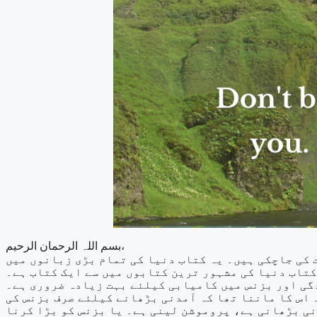
بسم اللہ الرحمان الرحیم،
ھ کروڑ سے زائد کتابیں فروخت کی جاچکی ہیں۔ یہ کتاب دنیا کی تمام بڑی زبانوں میں
کتاب دنیا کی مشہور ترین کتابوں میں سے ایک کتاب ہے۔
گی اور بزنس میں کامیابی کیلئے بہت زیادہ ضروری ہے۔
 اس کا ماننا تھا کہ آمدنی بڑھانے کیلئے صرف بزنس کی
نی بڑھانی ہے، پروموشن لینی ہے۔ یا بزنس کو بڑا کرنا