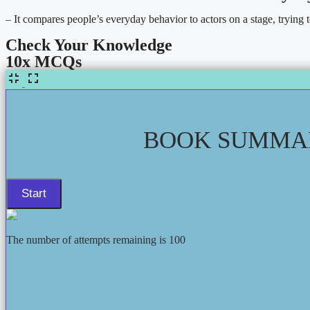
– It compares people’s everyday behavior to actors on a stage, trying 
Check Your Knowledge
10x MCQs
BOOK SUMMAR
The number of attempts remaining is 100