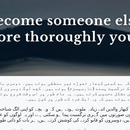
ہ ہم کبھی کبھار تھوڑے غیر منطقی ہوتے ہیں۔ دوسری بات
تک نرگسیت پسند (نارسیسزم) ہوتے ہیں۔ کچھ لوگ دوسروں ک
مشکل محسوس کرتے ہیں۔ یہ عام طور پر اس وقت شروع ہوتا
 ہوتے ہیں کہ وہ ایک فرد کے طور پر کون ہیں۔
ار والدین اتنے زیادہ ملوث ہوتے ہیں کہ وہ بچے کو اپنی الگ شناخت
نوں صورتوں میں گہری نرگسیت پیدا ہو سکتی ہے، اور یہ لوگوں کو ع
 دوسروں کو قابو کرنے کی کوشش کرتے ہیں، ہر بات کو ذاتی طور پر 
خود سے محبت نہیں کرتے، اور یہ وہ چیز ہے جس کی انہیں 