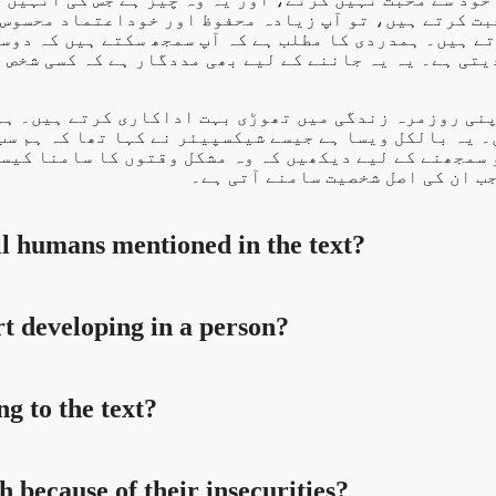
محبت کرتے ہیں، تو آپ زیادہ محفوظ اور خوداعتماد محسو
ے ہیں۔ ہمدردی کا مطلب ہے کہ آپ سمجھ سکتے ہیں کہ دوسر
تی ہے۔ یہ یہ جاننے کے لیے بھی مددگار ہے کہ کسی شخص ک
پنی روزمرہ زندگی میں تھوڑی بہت اداکاری کرتے ہیں۔ ہم
۔ یہ بالکل ویسا ہے جیسے شیکسپیئر نے کہا تھا کہ ہم سب
 سمجھنے کے لیے دیکھیں کہ وہ مشکل وقتوں کا سامنا کیس
ب ان کی اصل شخصیت سامنے آتی ہے۔
l humans mentioned in the text?
rt developing in a person?
g to the text?
h because of their insecurities?