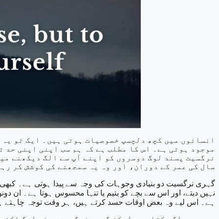
انسانوں میں کچھ دلچسپ خصوصیات ہوتی ہیں۔ ایک تو یہ ک
موجود ہوتی ہے۔ اس کا مطلب ہے کہ ہم سب اپنی اپنی حد 
نرگسیت پسند لوگ دوسروں کو اپنے آپ سے الگ دیکھنے میں 
سال کی عمر کے دوران، اور وہ یہ سمجھنے کی کوشش کر رہے
گہری نرگسیت دو بنیادی وجوہات کی وجہ سے پیدا ہوتی ہے۔ کبھی کبھ
نہیں دیتے، اور اس سے بچے کو یتیم یا تنہا محسوس ہوتا ہے۔ ان دو
ہے۔ اس لیے وہ بعض اوقات حسد کرتے ہیں، ہر وقت توجہ چاہتے ہیں،
یہ عجیب لگ سکتا ہے، لیکن گہرے نرگسیت پسند لوگ اکثر 