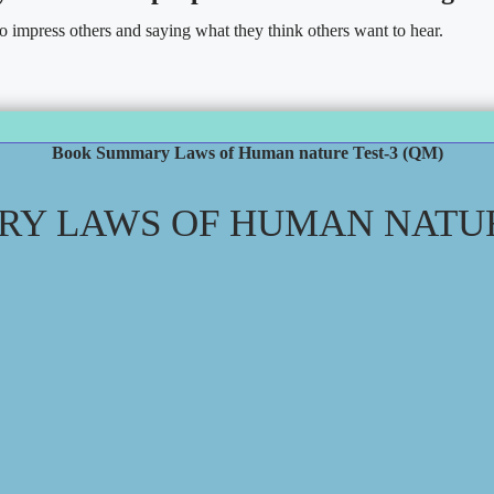
to impress others and saying what they think others want to hear.
Book Summary Laws of Human nature Test-3 (QM)
Y LAWS OF HUMAN NATURE