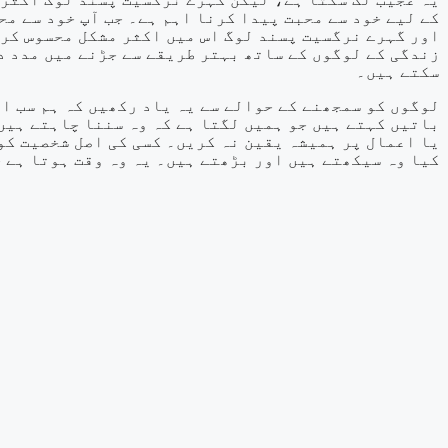
کے لیے خود سے محبت پیدا کرنا اہم ہے۔ جب آپ خود سے ،
اور گہرے نرگسیت پسند لوگ اس میں اکثر مشکل محسوس کرت
زندگی کے لوگوں کے ساتھ بہتر طریقے سے جڑنے میں مدد دی
سکتے ہیں۔
لوگوں کو سمجھنے کے حوالے سے یہ یاد رکھیں کہ ہم سب ا
باتیں کہتے ہیں جو ہمیں لگتا ہے کہ وہ سننا چاہتے ہیں
یا اعمال پر ہمیشہ یقین نہ کریں۔ کسی کی اصل شخصیت کو
کیا وہ سیکھتے ہیں اور بڑھتے ہیں۔ یہ وہ وقت ہوتا ہے ج