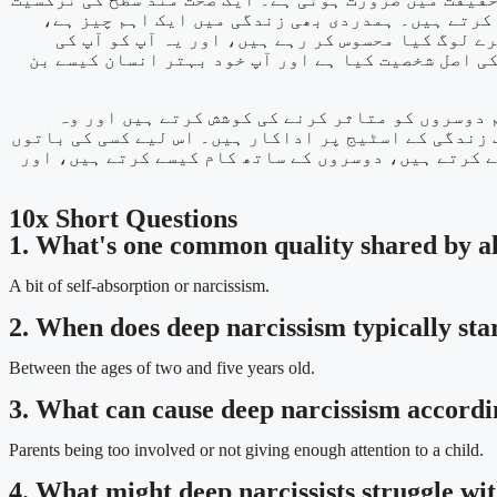
س کرتے ہیں۔ ہمدردی بھی زندگی میں ایک اہم چیز ہے
ے لوگ کیا محسوس کر رہے ہیں، اور یہ آپ کو آپ کی
ی اصل شخصیت کیا ہے اور آپ خود بہتر انسان کیسے بن
 دوسروں کو متاثر کرنے کی کوشش کرتے ہیں اور وہ
 زندگی کے اسٹیج پر اداکار ہیں۔ اس لیے کسی کی باتوں
ے کرتے ہیں، دوسروں کے ساتھ کام کیسے کرتے ہیں، اور
10x Short Questions
1. What's one common quality shared by al
A bit of self-absorption or narcissism.
2. When does deep narcissism typically sta
Between the ages of two and five years old.
3. What can cause deep narcissism accordin
Parents being too involved or not giving enough attention to a child.
4. What might deep narcissists struggle wit