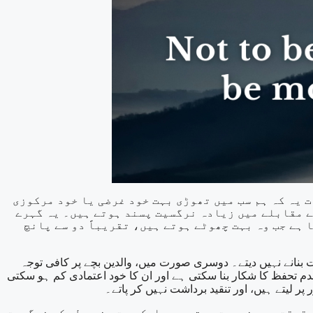
 یہ کہ ہم سب میں تھوڑی بہت خود غرضی یا خود مرکوزی
ے مقابلے میں زیادہ نرگسیت پسند ہوتے ہیں۔ یہ گہرے
 ہے جب وہ بہت چھوٹے ہوتے ہیں، تقریباً دو سے پانچ
 بنانے نہیں دیتے۔ دوسری صورت میں، والدین بچے پر کافی توجہ
دم تحفظ کا شکار بنا سکتی ہے اور ان کا خود اعتمادی کم ہو سکتی
لیتے ہیں، اور تنقید برداشت نہیں کر پاتے۔
حقیقت میں ضرورت ہوتی ہے۔ ایک صحت مند سطح کی نرگسیت