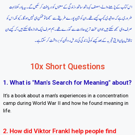
اس کتاب کے پڑھنے والے، مصنف کیساتھ ساتھ، زندگی کے معنوں کو دریافت کرسکیں گے۔ یہ یاد رکھنا بہت
ضروری ہے کہ وہ قیدی کیمپ کیسے تھے۔ ان کو شاید پورے طریقے سے سمجھنا تو ممکن ہی نہیں ہوگا۔ کیونکہ اس کو
صرف وہی سمجھ سکتے ہیں جو ان سخت ترین حالات سے گذرے تھے۔ہم صرف ایک اندازہ لگا سکتے ہیں، کہ کیسے ان
ناقابل بیان اذیتی تجربہ کے بعد کیسے کوئی زندگی کی نارمل روٹین کو برداشت کر سکتا ہے۔
10x Short Questions
1. What is "Man's Search for Meaning" about?
It’s a book about a man’s experiences in a concentration
camp during World War II and how he found meaning in
life.
2. How did Viktor Frankl help people find