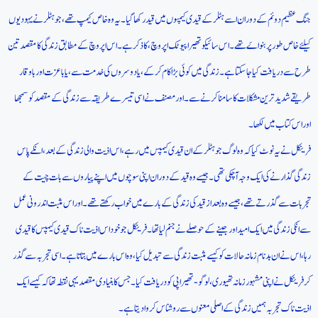
جنگ عظیم دوئم کے دوران اسے ہٹلر کے قیدی کیمپوں میں قید رکھا گیا۔ یہ وہ خاص کیمپ تھے، جو ہٹلر نے یہودیوں
کیلئے خاص طورپر بنواےَ تھے۔اس سائیکو تھیراپیوٹک اپروچ، کا ذکر ہے۔ اس اپروچ کے مطابق زندگی کا مقصد تین
طرح سے دریافت کیا جاسکتا ہے۔ زندگی میں کوئی بڑا کا م کر کے، یا دوسروں کی خدمت سے، یا باعزت اور باوقار
طریقے شدید ترین مشکلات کا سامنا کرنے سے۔ اور مصنف نے اسی تیسرے طریقہ سے زندگی کے مقصد کو سمجھا
اور اس کتاب میں لکھا۔
فرینکل نے یہ نوٹ کیا کہ وہ لوگ جو ہٹلر کے ان قیدی کیمپس میں رہے، اس اذیت والی زندگی کے بعد، انکے پاس
زندگی گذارنے کی ایک وجہ آ چکی تھی۔ جیسے وہ قید کے دوران اپنی سوچوں میں اپنے پیاروں سے بات چیت کے
تجربات سے گذرتے تھے، جیسے وہ بعد از قید کی زندگی کے بارے میں خواب رکھتے تھے۔ اور اس مثبت اندرونی عمل
سے انکی زندگی میں ایک امید اور جینے کے حوصلےنے جنم لیا تھا۔فرینکل جو خود اس اذیت ناک قیدی کیمپس کا قیدی
رہا، اس نےان بدنام زمانہ حالات کو کیسے مثبت زندگی سے تبدیل کیا، وہ اس بارے میں بتاتا ہے۔ اسی تجربہ سے گذر
کر فرینکل نے اپنی مشہور زمانہ تھیوری، لوگو-تھیراپی کو دریافت کیا۔جس کا بنیادی مقصد یہی نقطہ تھا کہ کیسے ایک
اذیت ناک تجربہ ہمیں زندگی کے اصلی معنوں سے روشناس کروا دیتا ہے۔