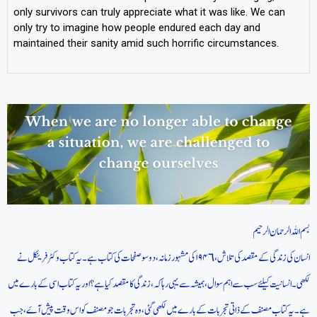
only survivors can truly appreciate what it was like. We can
only try to imagine how people endured each day and
maintained their sanity amid such horrific circumstances.
بسم اللہ الرحمان الرحیم
انسان کی زندگی کے مقصد کی تلاش، ۱۹۴٦ کی مشہور زمانہ، دو سو صفحات کی کتاب ہے۔ یہ کتاب وکٹر فرینکل نے
لکھی۔ انسانیت کیلئے سب سے اہم سوال، ہمیشہ سے یہی رہا کہ، زندگی کا مقصد کیا ہے؟ اور یہ کتاب اسی کے بارے میں
ہے۔یہ کتاب مصنف کے ذاتی تجربات کے بارے میں لکھی گئی، وہ تجربات جو مصنف کو اس وقت پیش آےَ، جب