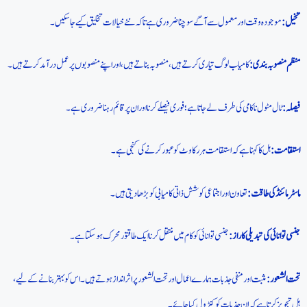
تخیل:
موجودہ وقت اور معمول سے آگے سوچنا ضروری ہے تاکہ نئے خیالات تخلیق کیے جا سکیں۔
منظم منصوبہ بندی:
کامیاب لوگ تیاری کرتے ہیں، منصوبہ بناتے ہیں، اور اپنے منصوبوں پر عمل درآمد کرتے ہیں۔
فیصلہ:
ٹال مٹول ناکامی کی طرف لے جاتا ہے؛ فوری فیصلے کرنا اور ان پر قائم رہنا ضروری ہے۔
استقامت:
ہل کا کہنا ہے کہ استقامت ہر رکاوٹ کو عبور کرنے کی کنجی ہے۔
ماسٹر مائنڈ کی طاقت:
تعاون اور اجتماعی کوشش ذاتی کامیابی کو بڑھا دیتی ہیں۔
جنسی توانائی کی تبدیلی کا راز:
جنسی توانائی کو کام میں منتقل کرنا ایک طاقتور محرک ہو سکتا ہے۔
تحت الشعور:
مثبت اور منفی جذبات ہمارے اعمال اور تحت الشعور پر اثر انداز ہوتے ہیں۔ اس کو بہتر بنانے کے لیے،
ہل تجویز کرتا ہے کہ ان جذبات کو کنٹرول کیا جائے۔