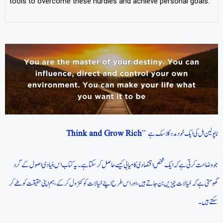
tools to overcome these hurdles and achieve personal goals.
Think and Grow Rich
” ناپولین ہل کی ایک خود مدد کلاسک ہے
جو وضاحت کرتی ہے کہ ایک شخص اقتصادی کامیابی کیسے حاصل کر سکتا ہے۔ یہ کتاب اس بنیادی اصول کے گرد
گھومتی ہے کہ خیالات چیزیں بن جاتے ہیں، اور اس طرح اپنے خیالات کو کنٹرول کرکے، ہم اپنی حقیقت کو طے کر
سکتے ہیں۔