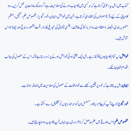
کتاب میں، ہل یہ دعویٰ کرتا ہے کہ ہر کسی میں کامیاب ہونے کی صلاحیت ہے اگر وہ کچھ عادات پر عمل کریں۔ وہ
کامیابی کے لیے 13 اصولوں کی نشاندہی کرتا ہے، جن میں خواہش، ایمان، خود تجویز، مخصوص علم، تخیل، منظم
منصوبہ بندی، فیصلہ، استقامت، ماسٹر مائنڈ کی طاقت، جنسی توانائی کی تبدیلی کا راز، تحت الشعور، دماغ، اور چھٹا حواس
شامل ہیں۔
خواہش:
یہ تمام کامیابیوں کا آغاز ہے۔ ہل ایک جلتی ہوئی خواہش ہونے پر زور دیتا ہے تاکہ اس کے حصول کی جانب
اقدام اٹھایا جا سکے۔
ایمان:
ہل یہ بتاتا ہے کہ خود پر یقین رکھنے سے خواہشات کے حصول کی صلاحیت میں اضافہ ہوتا ہے۔
خود تجویز:
اپنے آپ کو پیغام دینا اور مسلسل ان کو دہرانا رویوں کو تشکیل دے سکتا ہے۔
مخصوص علم:
اس علاقے میں علم حاصل کرنا ضروری ہے جہاں آپ کامیاب ہونا چاہتے ہیں۔