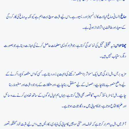
دماغ:
انسانی دماغ خیالات کا ٹرانسمیٹر اور ریسیور ہے۔ اس لیے مثبت سوچ بہت اہم ہے کیونکہ یہ دماغ کی کارکردگی
کے معیار اور طاقت پر اثر انداز ہوتی ہے۔
چھٹا حواس:
یہ تخلیقی تخیل کی نمائندگی کرتا ہے، جو افراد کو ایسی معلومات حاصل کرنے کی اجازت دیتا ہے جو بصورت
دیگر دستیاب نہیں ہیں۔
مزید برآں، ہل زندگی میں ایک ‘مؤثر بڑا مقصد’ رکھنے کی اہمیت پر زور دیتا ہے۔ کسی کو اس مقصد کو پورا کرنے کے
لیے واضح منصوبے بنانا چاہیے، حصول کے لیے مستقل رہنا چاہیے، اور مشکلات کے باوجود مثبت اور مضبوط رہنا
چاہیے۔ ہل ‘ماسٹر مائنڈ گروپ’ کا تصور بھی پیش کرتا ہے، جہاں ہم خیال لوگوں کے ساتھ تعاون کرنے سے وسائل
اور علم کا اجتماع ہوتا ہے، جو کامیابی میں مددگار ثابت ہوتا ہے۔
آخر میں، ہل یہ اصرار کرتا ہے کہ خوف اور منفی سوچیں کامیابی کی بنیادی رکاوٹیں ہیں، اس لیے مثبت خود گفتگو، تصور